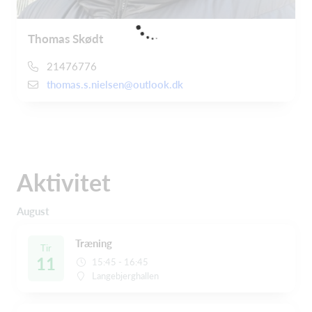
Thomas Skødt
21476776
thomas.s.nielsen@outlook.dk
Aktivitet
August
Træning
Tir
11
15:45 - 16:45
Langebjerghallen