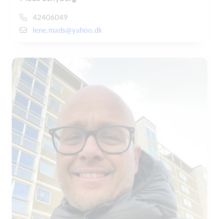
42406049
lene.mads@yahoo.dk