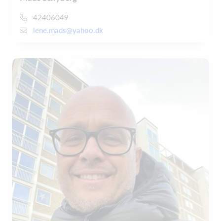
42406049
lene.mads@yahoo.dk