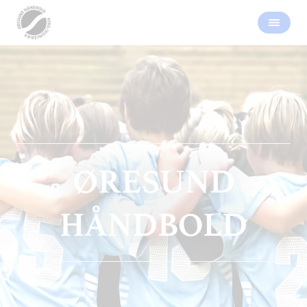
ØRESUND
HÅNDBOLD